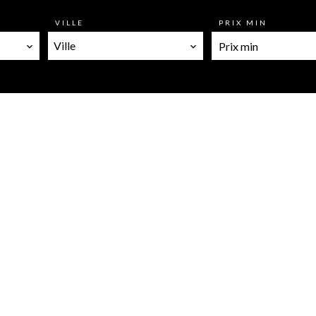
VILLE
PRIX MIN
Ville
Notre sélection de biens
COUP DE COEUR
Villa, Cabris