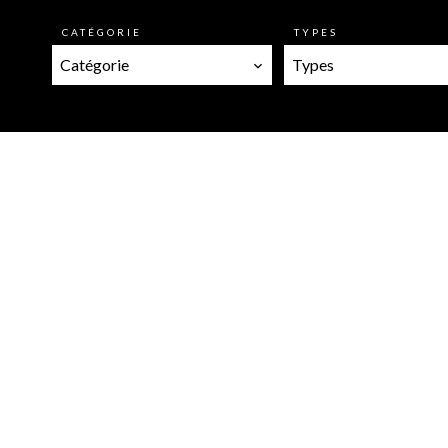
CATÉGORIE
TYPES
Catégorie
Types
Propriété, Le Tignet