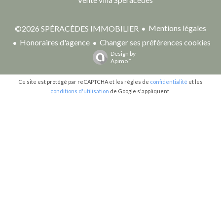
Mentions légales
©2026 SPÉRACÈDES IMMOBILIER
Honoraires d'agence
Changer ses préférences cookies
Design by
Apimo™
Ce site est protégé par reCAPTCHA et les règles de
confidentialité
et les
conditions d'utilisation
de Google s'appliquent.