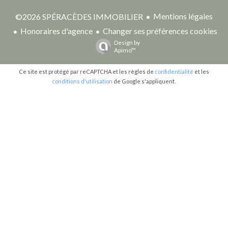
Mentions légales
©2026 SPÉRACÈDES IMMOBILIER
Honoraires d'agence
Changer ses préférences cookies
Design by
Apimo™
Ce site est protégé par reCAPTCHA et les règles de
confidentialité
et les
conditions d'utilisation
de Google s'appliquent.