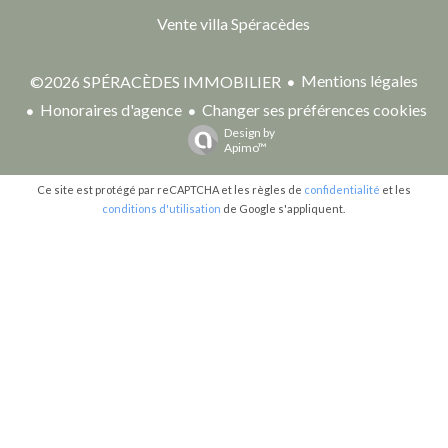
Vente villa Spéracèdes
Mentions légales
©2026 SPÉRACÈDES IMMOBILIER
Honoraires d'agence
Changer ses préférences cookies
Design by
Apimo™
Ce site est protégé par reCAPTCHA et les règles de
confidentialité
et les
conditions d'utilisation
de Google s'appliquent.