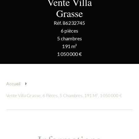
Vente Villa
Grasse
Réf. 86232745
6 pièces
5 chambres
191 m²
1 050 000 €
Accueil
Vente Villa Grasse, 6 Pièces, 5 Chambres, 191 M², 1 050 000 €