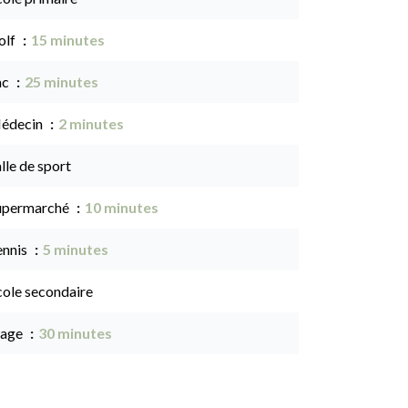
olf
15 minutes
ac
25 minutes
édecin
2 minutes
lle de sport
upermarché
10 minutes
ennis
5 minutes
cole secondaire
lage
30 minutes