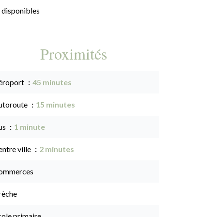
 disponibles
Proximités
éroport
45 minutes
utoroute
15 minutes
us
1 minute
ntre ville
2 minutes
ommerces
rèche
cole primaire