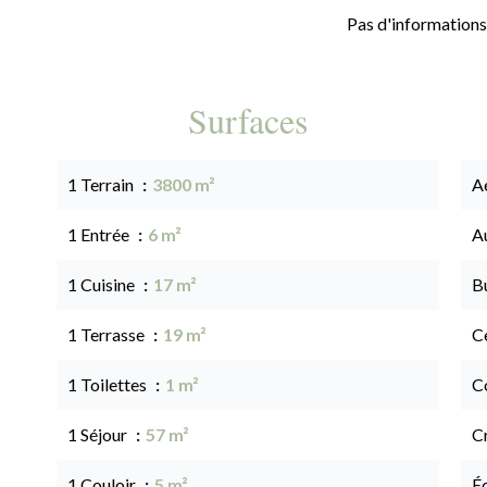
Pas d'informations
Surfaces
1 Terrain
3800 m²
A
1 Entrée
6 m²
A
1 Cuisine
17 m²
B
1 Terrasse
19 m²
Ce
1 Toilettes
1 m²
C
1 Séjour
57 m²
C
1 Couloir
5 m²
É