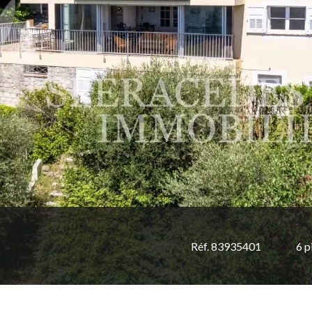
Réf. 83935401
6 p