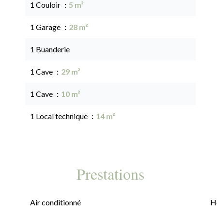
1 Couloir
5 m²
1 Garage
28 m²
1 Buanderie
1 Cave
29 m²
1 Cave
10 m²
1 Local technique
14 m²
Prestations
Air conditionné
H