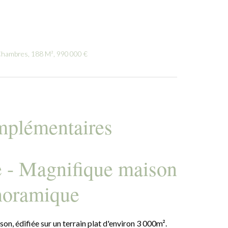
 Chambres, 188 M², 990 000 €
mplémentaires
e - Magnifique maison
noramique
on, édifiée sur un terrain plat d'environ 3 000m².