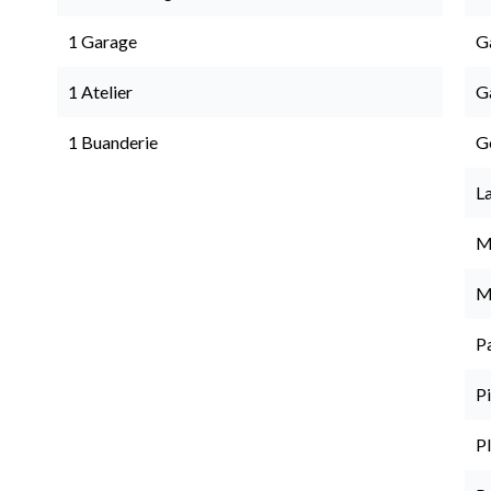
1 Garage
G
1 Atelier
G
1 Buanderie
G
L
M
M
P
Pi
P