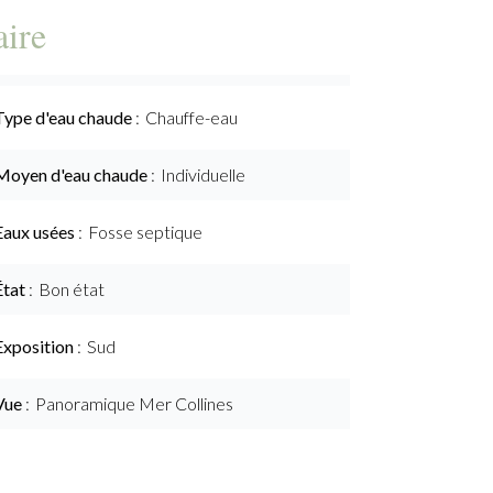
ire
Type d'eau chaude
Chauffe-eau
Moyen d'eau chaude
Individuelle
Eaux usées
Fosse septique
État
Bon état
Exposition
Sud
Vue
Panoramique Mer Collines