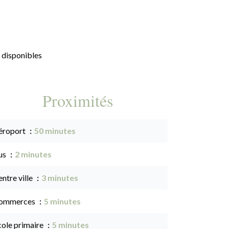
 disponibles
Proximités
éroport
50 minutes
us
2 minutes
ntre ville
3 minutes
ommerces
5 minutes
cole primaire
5 minutes