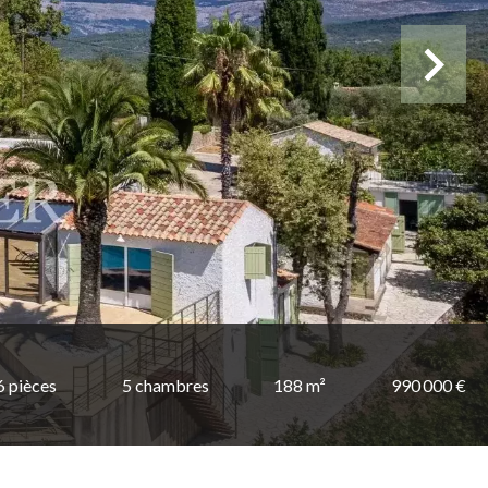
6 pièces
5 chambres
188 m²
990 000 €