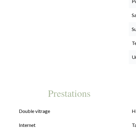
P
Sa
S
T
U
Prestations
Double vitrage
H
Internet
T