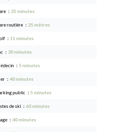
are
25 minutes
are routière
25 mètres
olf
15 minutes
ac
30 minutes
édecin
5 minutes
er
40 minutes
arking public
5 minutes
stes de ski
60 minutes
lage
40 minutes