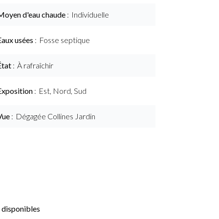
Moyen d'eau chaude
Individuelle
Eaux usées
Fosse septique
État
À rafraîchir
Exposition
Est, Nord, Sud
Vue
Dégagée Collines Jardin
 disponibles