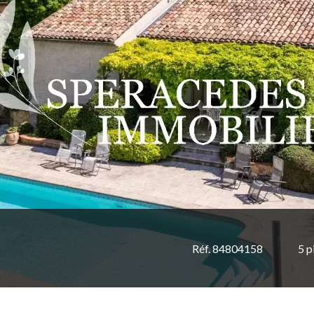
Réf. 84804158
5 p