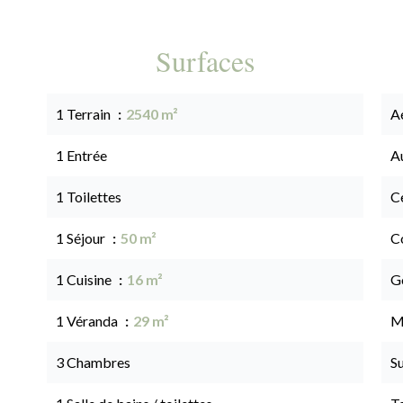
Surfaces
1 Terrain
2540 m²
A
1 Entrée
A
1 Toilettes
Ce
1 Séjour
50 m²
C
1 Cuisine
16 m²
G
1 Véranda
29 m²
M
3 Chambres
S