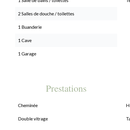
1 Salle de bains / toilettes
T
2 Salles de douche / toilettes
1 Buanderie
1 Cave
1 Garage
Prestations
Cheminée
H
Double vitrage
T