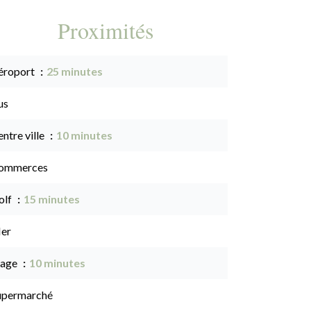
Proximités
éroport
25 minutes
us
ntre ville
10 minutes
ommerces
olf
15 minutes
er
lage
10 minutes
upermarché