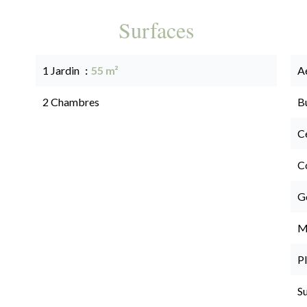
Surfaces
1 Jardin
55 m²
A
2 Chambres
B
Ce
C
G
M
P
S