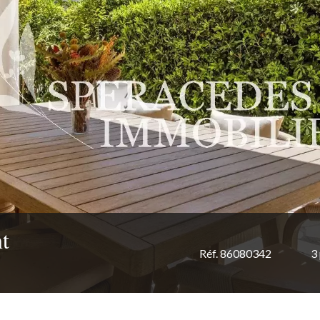
t
Réf. 86080342
3